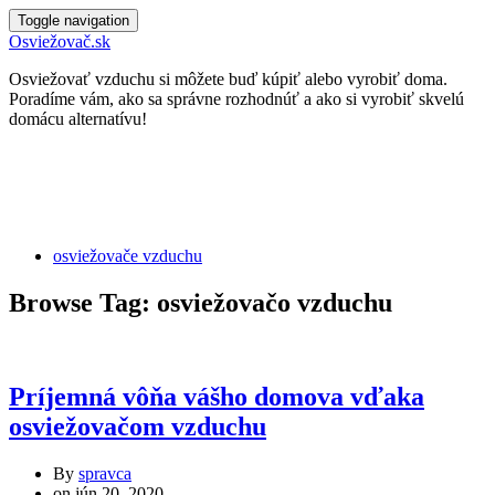
Toggle navigation
Osviežovač.sk
Osviežovať vzduchu si môžete buď kúpiť alebo vyrobiť doma.
Poradíme vám, ako sa správne rozhodnúť a ako si vyrobiť skvelú
domácu alternatívu!
osviežovače vzduchu
Browse Tag: osviežovačo vzduchu
Príjemná vôňa vášho domova vďaka
osviežovačom vzduchu
By
spravca
on
jún 20, 2020