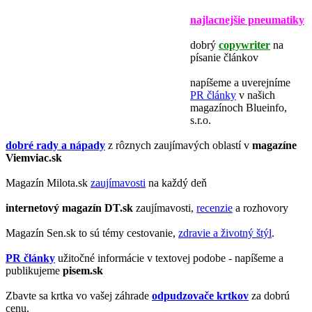
najlacnejšie pneumatiky
dobrý
copywriter
na
písanie článkov
napíšeme a uverejníme
PR články
v našich
magazínoch Blueinfo,
s.r.o.
dobré rady a nápady
z rôznych zaujímavých oblastí v
magazíne
Viemviac.sk
Magazín Milota.sk
zaujímavosti
na každý deň
internetový magazín
DT.sk
zaujímavosti,
recenzie
a rozhovory
Magazín Sen.sk to sú témy cestovanie,
zdravie a životný štýl
.
PR články
užitočné informácie v textovej podobe - napíšeme a
publikujeme
pisem.sk
Zbavte sa krtka vo vašej záhrade
odpudzovače krtkov
za dobrú
cenu.