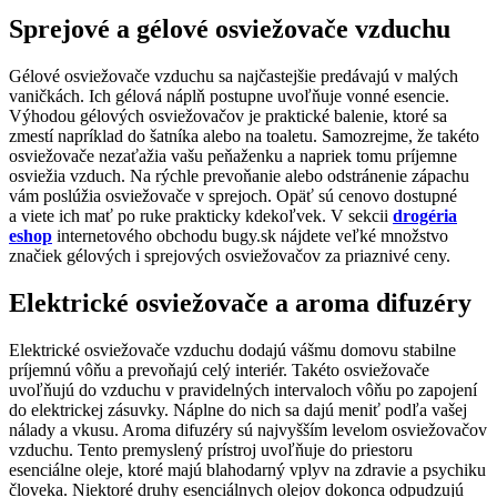
Sprejové a gélové osviežovače vzduchu
Gélové osviežovače vzduchu sa najčastejšie predávajú v malých
vaničkách. Ich gélová náplň postupne uvoľňuje vonné esencie.
Výhodou gélových osviežovačov je praktické balenie, ktoré sa
zmestí napríklad do šatníka alebo na toaletu. Samozrejme, že takéto
osviežovače nezaťažia vašu peňaženku a napriek tomu príjemne
osviežia vzduch. Na rýchle prevoňanie alebo odstránenie zápachu
vám poslúžia osviežovače v sprejoch. Opäť sú cenovo dostupné
a viete ich mať po ruke prakticky kdekoľvek. V sekcii
drogéria
eshop
internetového obchodu bugy.sk nájdete veľké množstvo
značiek gélových i sprejových osviežovačov za priaznivé ceny.
Elektrické osviežovače a aroma difuzéry
Elektrické osviežovače vzduchu dodajú vášmu domovu stabilne
príjemnú vôňu a prevoňajú celý interiér. Takéto osviežovače
uvoľňujú do vzduchu v pravidelných intervaloch vôňu po zapojení
do elektrickej zásuvky. Náplne do nich sa dajú meniť podľa vašej
nálady a vkusu. Aroma difuzéry sú najvyšším levelom osviežovačov
vzduchu. Tento premyslený prístroj uvoľňuje do priestoru
esenciálne oleje, ktoré majú blahodarný vplyv na zdravie a psychiku
človeka. Niektoré druhy esenciálnych olejov dokonca odpudzujú