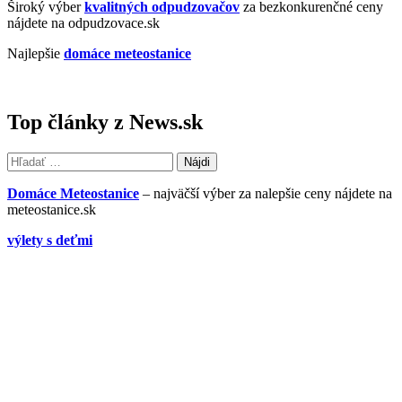
Široký výber
kvalitných odpudzovačov
za bezkonkurenčné ceny
nájdete na odpudzovace.sk
Najlepšie
domáce meteostanice
Top články z News.sk
Hľadať:
Domáce Meteostanice
– najväčší výber za nalepšie ceny nájdete na
meteostanice.sk
výlety s deťmi