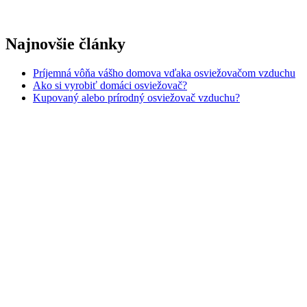
Najnovšie články
Príjemná vôňa vášho domova vďaka osviežovačom vzduchu
Ako si vyrobiť domáci osviežovač?
Kupovaný alebo prírodný osviežovač vzduchu?