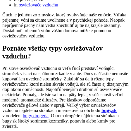
in
osviežovače vzduchu
Čuch je jedným zo zmyslov, ktorý ovplyvňuje naše emócie. Vďaka
príjemnej vôni sa cítime uvoľnene a v psychickej pohode. Naopak
nepríjemné pachy nám vedia znechutiť aj tie najkrajšie okamihy.
Dosiahnuť príjemnú vôňu vášho domova môžete pomocou
osviežovačov vzduchu.
Poznáte všetky typy osviežovačov
vzduchu?
Pri slove osviežovač vzduchu si veľa ľudí predstaví voňajúci
stromček visiaci na spätnom zrkadle v aute. Dnes našťastie nemusíte
kupovať len uvedené stromčeky. Zakúpiť sa dajú rôzne typy
osviežovačov, ktoré nielen skvele voňajú, ale sú často aj dizajnovým
doplnkom domácnosti. Najobľúbenejším druhom sú osviežovače
elektrické. Pomaly, ale iste sa im na päty lepia, v súčasnosti veľmi
moderné, aromatické difuzéry. Pre klasikov odporúčame
osviežovače gélové alebo v spreji. Veľký výber osviežovačov
vzduchu nájdete na stránkach internetového obchodu
bugy.sk
v oddelení
bugy drogéria
. Okrem drogérie nájdete na stránkach
bugy.sk široký sortiment kozmetiky, potravín alebo krmív pre
zvieratá.